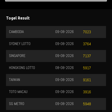
Togel Result
CAMBODIA
09-08-2026
7023
SYDNEY LOTTO
09-08-2026
3764
SINGAPORE
09-08-2026
7137
HONGKONG LOTTO
08-08-2026
5917
TAIWAN
09-08-2026
9161
TOTO MACAU
09-08-2026
3916
SG METRO
09-08-2026
5948