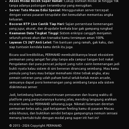
Akses Modal Receh Super Ramah:
Cukup sisihkan modal 5k hingga 10k
tanpa adanya potongan tersembunyi yang merugikan.
Server Toto Macau Edisi Spesial:
Menggunakan server tercepat
dengan variasi pasaran terupdate dan kemudahan memantau angka
keluaran.
Bocoran RTP Live Cantik Tiap Hari:
Sajian persentase kemenangan
yang jujur, akurat, dan di-update berkala biar gak gampang rungkad.
Keamanan Data Tingkat Tinggi:
Sistem enkripsi canggih menjamin
seluruh privasi akun dan transaksi kamu tersimpan aman 100%.
Layanan CS 24/7 Anti Lelet:
Tim bantuan yang ramah, gak kaku, dan
siap tuntasin kendala kamu detik itu juga.
Bicara soal kredibilitas,
PERMAI4D
membuktikannya lewat ekosistem
permainan yang sangat fair play tanpa ada campur tangan bot nakal.
Pengalaman dari para pencari jackpot yang rutin cairin kemenangan jadi
bukti nyata kalau sistem di sini beneran dirancang seimbang. Mau kamu
pemula yang baru mau belajar memahami ritme tebak angka, atau
pemain veteran yang udah paham betul seluk-beluk mesin arcade,
semuanya dapat porsi kemenangan yang seimbang tanpa ada sistem
diskriminasi server.
Jadi, ketimbang kamu terus-terusan penasaran dan buang waktu di
platform yang perputarannya kurang jelas, mending langsung arahkan
incaran kamu ke
PERMAI4D
sekarang juga. Nikmati keseruan deretan
permainan kelas satu, jajal ketajaman feeling kamu di pasaran Macau
edisi khusus, dan buktikan sendiri betapa gampangnya nemuin sensasi
menang bertubi-tubi dengan modal yang super irit hari ini!
© 2015 - 2026 Copyright PERMAI4D.