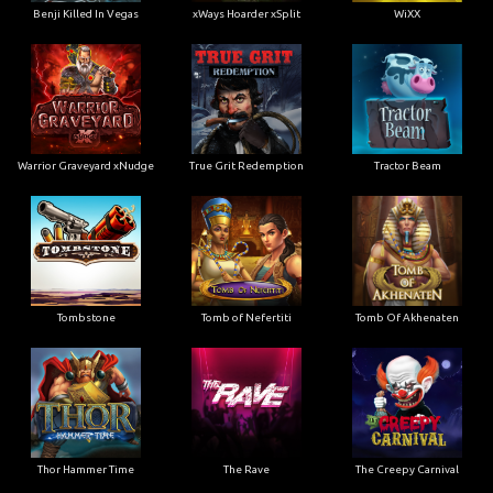
Benji Killed In Vegas
xWays Hoarder xSplit
WiXX
Warrior Graveyard xNudge
True Grit Redemption
Tractor Beam
Tombstone
Tomb of Nefertiti
Tomb Of Akhenaten
Thor Hammer Time
The Rave
The Creepy Carnival