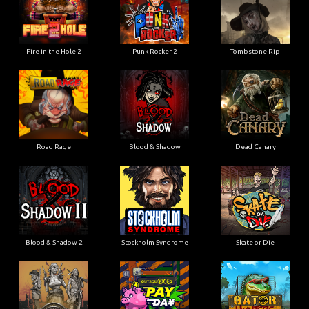
Fire in the Hole 2
Punk Rocker 2
Tombstone Rip
Road Rage
Blood & Shadow
Dead Canary
Blood & Shadow 2
Stockholm Syndrome
Skate or Die