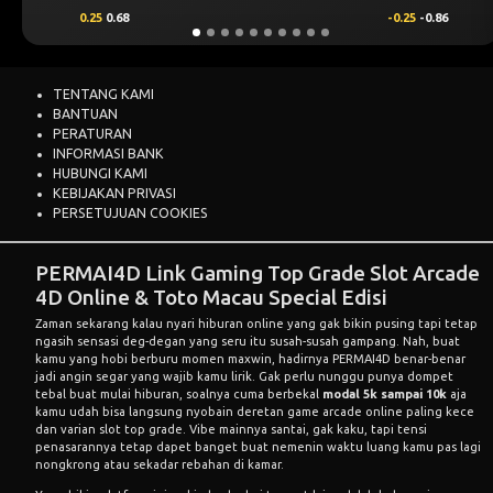
-0.25
-0.86
-0.75
-0.86
TENTANG KAMI
BANTUAN
PERATURAN
INFORMASI BANK
HUBUNGI KAMI
KEBIJAKAN PRIVASI
PERSETUJUAN COOKIES
PERMAI4D Link Gaming Top Grade Slot Arcade
4D Online & Toto Macau Special Edisi
Zaman sekarang kalau nyari hiburan online yang gak bikin pusing tapi tetap
ngasih sensasi deg-degan yang seru itu susah-susah gampang. Nah, buat
kamu yang hobi berburu momen maxwin, hadirnya
PERMAI4D
benar-benar
jadi angin segar yang wajib kamu lirik. Gak perlu nunggu punya dompet
tebal buat mulai hiburan, soalnya cuma berbekal
modal 5k sampai 10k
aja
kamu udah bisa langsung nyobain deretan game arcade online paling kece
dan varian slot top grade. Vibe mainnya santai, gak kaku, tapi tensi
penasarannya tetap dapet banget buat nemenin waktu luang kamu pas lagi
nongkrong atau sekadar rebahan di kamar.