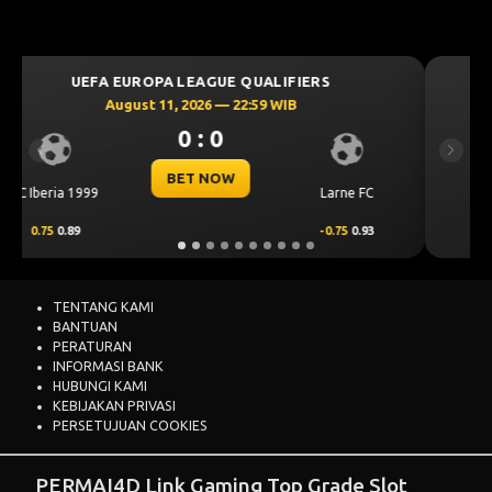
SPAIN LA LIGA
August 16, 2026 — 02:30 WIB
0 : 0
Previous
Next
BET NOW
Sevilla
Rayo Vallecano
0.25
0.95
-0.25
0.95
TENTANG KAMI
BANTUAN
PERATURAN
INFORMASI BANK
HUBUNGI KAMI
KEBIJAKAN PRIVASI
PERSETUJUAN COOKIES
PERMAI4D Link Gaming Top Grade Slot