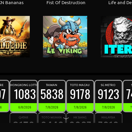
KN Bananas
Fist Of Destruction
Life and D
 Wild 2 Die
Le Viking
ITERO
ORE
HONGKONG LOTTO
TAIWAN
TOTO MACAU
SG METRO
07
1083
5838
9178
9123
7
26
6/8/2026
7/8/2026
7/8/2026
7/8/2026
7
QATAR
TOTO WUHAN
HK SIANG
MALAYSIA
3158
8442
8867
7218
Evil Eyes
Chaos Crew 2
Chaos Cr