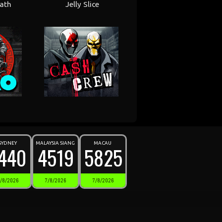
eath
Jelly Slice
Cash Crew
SYDNEY
MALAYSIA SIANG
MACAU
440
4519
5825
/8/2026
7/8/2026
7/8/2026
ew
Gladiator Legends