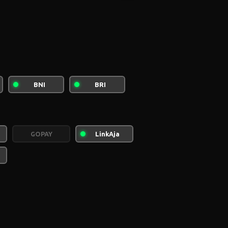
ngs
BNI
BRI
Orb of Destiny
GOPAY
LinkAja
ab
Tai the Toadc