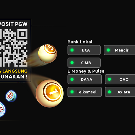
uncy Bombs
Dawn of Ki
Bank Lokal
BCA
Mandiri
Beam Boys
CIMB
E Money & Pulsa
DANA
OVO
Telkomsel
Axiata
layers Inc
Cursed Crypt
Twisted L