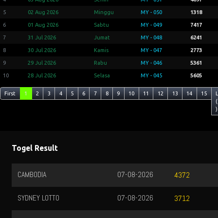
5
02 Aug 2026
Minggu
MY - 050
1318
6
01 Aug 2026
Sabtu
MY - 049
7417
7
31 Jul 2026
Jumat
MY - 048
6241
8
30 Jul 2026
Kamis
MY - 047
2773
9
29 Jul 2026
Rabu
MY - 046
5361
10
28 Jul 2026
Selasa
MY - 045
5605
First
1
2
3
4
5
6
7
8
9
10
11
12
13
14
15
(
)
Togel Result
CAMBODIA
07-08-2026
4372
SYDNEY LOTTO
07-08-2026
3712