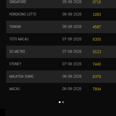
SINGAPORE
05-08-2026
0715
HONGKONG LOTTO
06-08-2026
1083
TAIWAN
06-08-2026
4587
TOTO MACAU
07-08-2026
6300
SG METRO
07-08-2026
9123
SYDNEY
07-08-2026
7440
MALAYSIA SIANG
06-08-2026
6379
MACAU
06-08-2026
7894