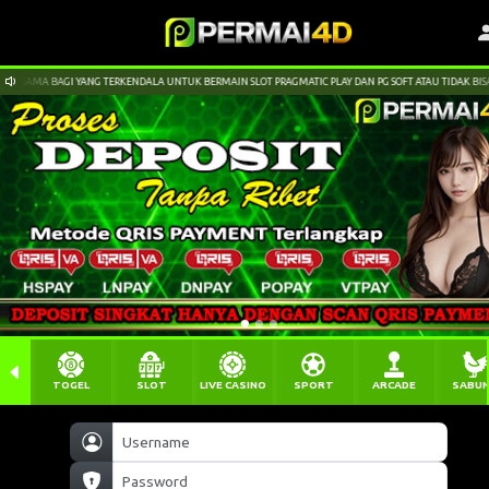
AMA BAGI YANG TERKENDALA UNTUK BERMAIN SLOT PRAGMATIC PLAY DAN PG SOFT ATAU TIDAK BISA
TOGEL
SLOT
LIVE CASINO
SPORT
ARCADE
SABU