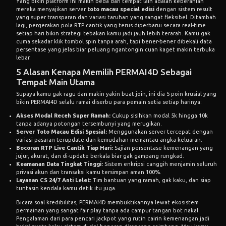
Yang bikin platform ini makin beda dari tempat lain adalah keberanian
mereka menyajikan server
toto macau special edisi
dengan sistem result
yang super transparan dan variasi taruhan yang sangat fleksibel. Ditambah
lagi, pergerakan pola RTP cantik yang terus diperbarui secara real-time
setiap hari bikin strategi tebakan kamu jadi jauh lebih terarah. Kamu gak
cuma sekadar klik tombol spin tanpa arah, tapi bener-bener dibekali data
persentase yang jelas biar peluang ngantongin cuan kaget makin terbuka
lebar.
5 Alasan Kenapa Memilih PERMAI4D Sebagai
Tempat Main Utama
Supaya kamu gak ragu dan makin yakin buat join, ini dia 5 poin krusial yang
bikin
PERMAI4D
selalu ramai diserbu para pemain setia setiap harinya:
Akses Modal Receh Super Ramah:
Cukup sisihkan modal 5k hingga 10k
tanpa adanya potongan tersembunyi yang merugikan.
Server Toto Macau Edisi Spesial:
Menggunakan server tercepat dengan
variasi pasaran terupdate dan kemudahan memantau angka keluaran.
Bocoran RTP Live Cantik Tiap Hari:
Sajian persentase kemenangan yang
jujur, akurat, dan di-update berkala biar gak gampang rungkad.
Keamanan Data Tingkat Tinggi:
Sistem enkripsi canggih menjamin seluruh
privasi akun dan transaksi kamu tersimpan aman 100%.
Layanan CS 24/7 Anti Lelet:
Tim bantuan yang ramah, gak kaku, dan siap
tuntasin kendala kamu detik itu juga.
Bicara soal kredibilitas,
PERMAI4D
membuktikannya lewat ekosistem
permainan yang sangat fair play tanpa ada campur tangan bot nakal.
Pengalaman dari para pencari jackpot yang rutin cairin kemenangan jadi