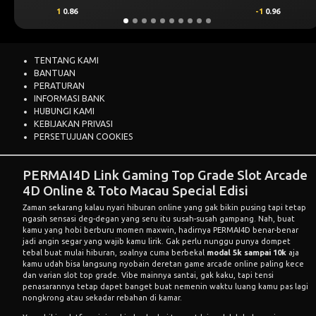
-1
0.96
-0.5
0.95
TENTANG KAMI
BANTUAN
PERATURAN
INFORMASI BANK
HUBUNGI KAMI
KEBIJAKAN PRIVASI
PERSETUJUAN COOKIES
PERMAI4D Link Gaming Top Grade Slot Arcade
4D Online & Toto Macau Special Edisi
Zaman sekarang kalau nyari hiburan online yang gak bikin pusing tapi tetap
ngasih sensasi deg-degan yang seru itu susah-susah gampang. Nah, buat
kamu yang hobi berburu momen maxwin, hadirnya
PERMAI4D
benar-benar
jadi angin segar yang wajib kamu lirik. Gak perlu nunggu punya dompet
tebal buat mulai hiburan, soalnya cuma berbekal
modal 5k sampai 10k
aja
kamu udah bisa langsung nyobain deretan game arcade online paling kece
dan varian slot top grade. Vibe mainnya santai, gak kaku, tapi tensi
penasarannya tetap dapet banget buat nemenin waktu luang kamu pas lagi
nongkrong atau sekadar rebahan di kamar.