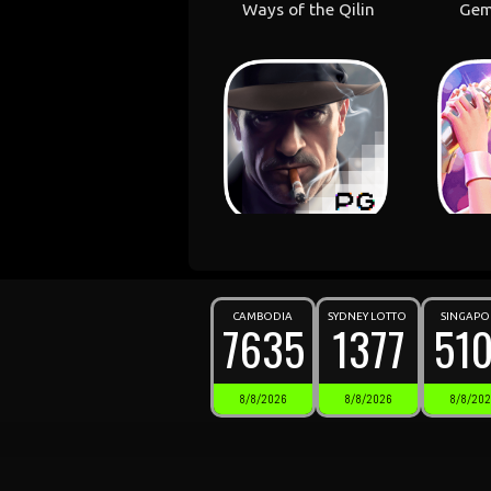
Ways of the Qilin
Gem
Mafia Mayhem
Coc
CAMBODIA
SYDNEY LOTTO
SINGAP
7635
1377
51
8/8/2026
8/8/2026
8/8/20
Queen of Bounty
The G