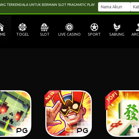
KENDALA UNTUK BERMAIN SLOT PRAGMATIC PLAY DAN PG SOFT ATAU TIDAK BISA 
ME
TOGEL
SLOT
LIVE CASINO
SPORT
SABUNG
ARC