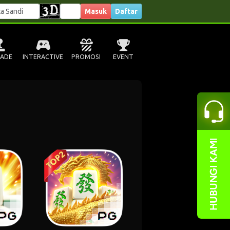
MENGAKSES GAME KAMI SARANKAN UNTUK MENGGUNAKAN VPN YA BOSKU TERIMAKAS
Masuk
Daftar
ADE
INTERACTIVE
PROMOSI
EVENT