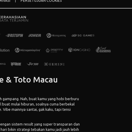
RIVASI
|
PERSETUJUAN COOKIES
iches
Knockout Riches
ake
Chocolate Deluxe
e & Toto Macau
usah gampang. Nah, buat kamu yang hobi berburu
l buat mulai hiburan, soalnya cuma berbekal
 Vibe mainnya santai, gak kaku, tapi tensi
engan sistem result yang super transparan dan
hari bikin strategi tebakan kamu jadi jauh lebih