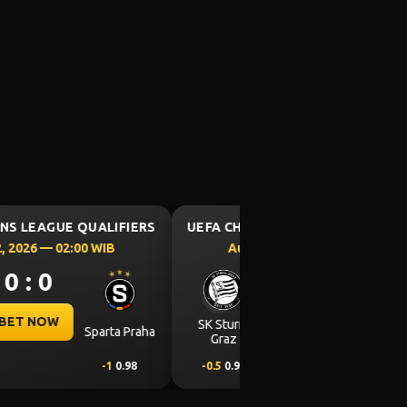
wn
yhem
Fortune Horse
A CHAMPIONS LEAGUE QUALIFIERS
August 11, 2026 — 22:59 WIB
0 : 0
Next
BET NOW
Union Saint-
 Glimt
Gilloise
5
0.77
-0.75
-0.95
ve of
Skylight Wonders