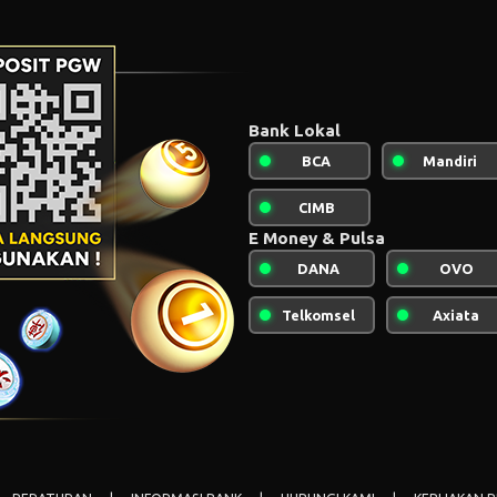
Fortune
Bank Lokal
BCA
Mandiri
CIMB
E Money & Pulsa
en Gold Rush
Majestic Empire
Grimms Bou
Hansel & Gr
DANA
OVO
Telkomsel
Axiata