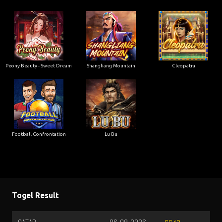
Peony Beauty - Sweet Dream
Shangliang Mountain
Cleopatra
Football Confrontation
Lu Bu
Togel Result