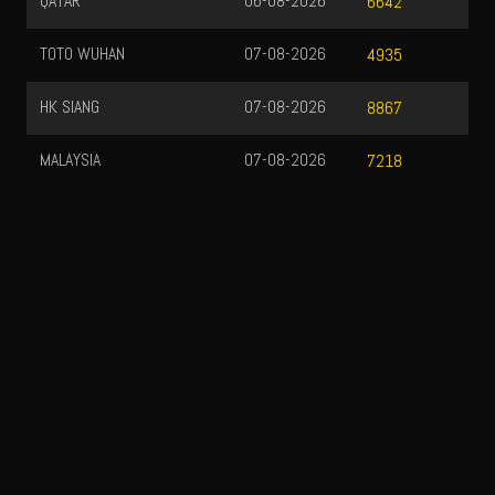
QATAR
06-08-2026
6642
TOTO WUHAN
07-08-2026
4935
HK SIANG
07-08-2026
8867
MALAYSIA
07-08-2026
7218