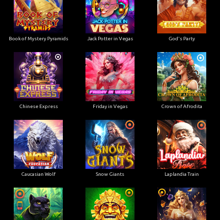
Book of Mystery Pyramids
Jack Potter in Vegas
God's Party
Chinese Express
Friday in Vegas
Crown of Afrodita
Caucasian Wolf
Snow Giants
Laplandia Train