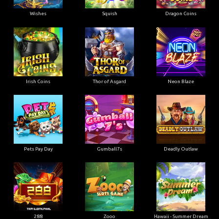
Wishes
Squish
Dragon Coins
Irish Coins
Thor of Asgard
Neon Blaze
Pets Pay Day
Gumball7s
Deadly Outlaw
288
Zooo
Hawaii - Summer Dream