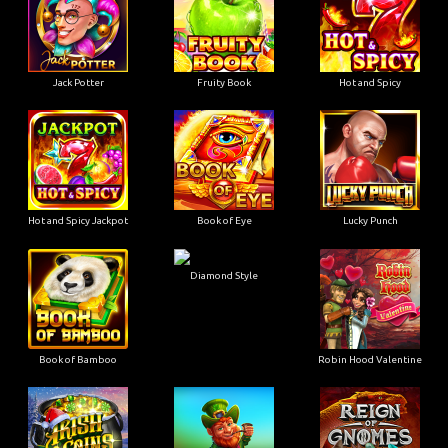
Jack Potter
Fruity Book
Hot and Spicy
Hot and Spicy Jackpot
Book of Eye
Lucky Punch
Diamond Style
Book of Bamboo
Robin Hood Valentine