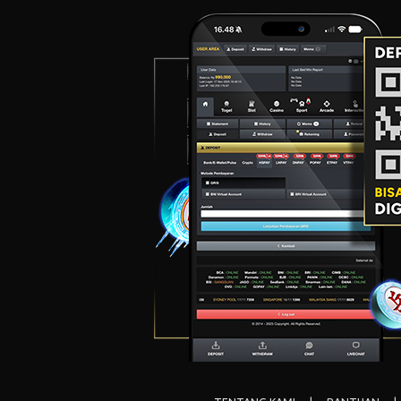
God of Fortune 2
Master
Supreme Ace
Cr