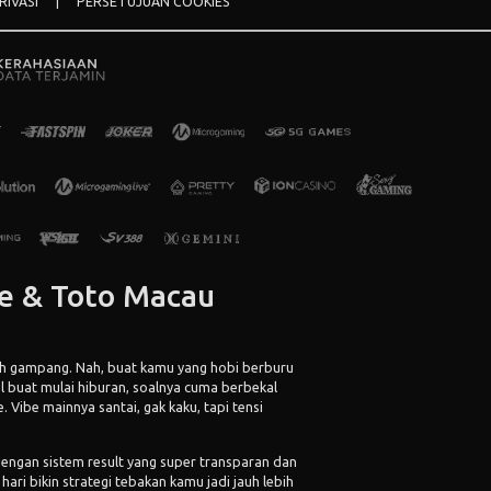
RIVASI
|
PERSETUJUAN COOKIES
e & Toto Macau
usah gampang. Nah, buat kamu yang hobi berburu
l buat mulai hiburan, soalnya cuma berbekal
 Vibe mainnya santai, gak kaku, tapi tensi
engan sistem result yang super transparan dan
hari bikin strategi tebakan kamu jadi jauh lebih