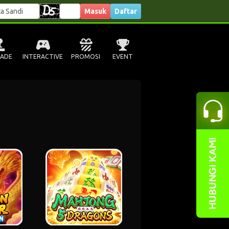
MENGAKSES GAME KAMI SARANKAN UNTUK MENGGUNAKAN VPN YA BOSKU TERIMAKASI
Masuk
Daftar
ADE
INTERACTIVE
PROMOSI
EVENT