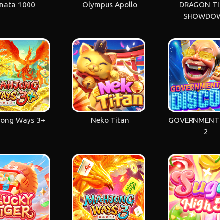
inata 1000
Olympus Apollo
DRAGON TI
SHOWDO
ong Ways 3+
Neko Titan
GOVERNMENT 
2