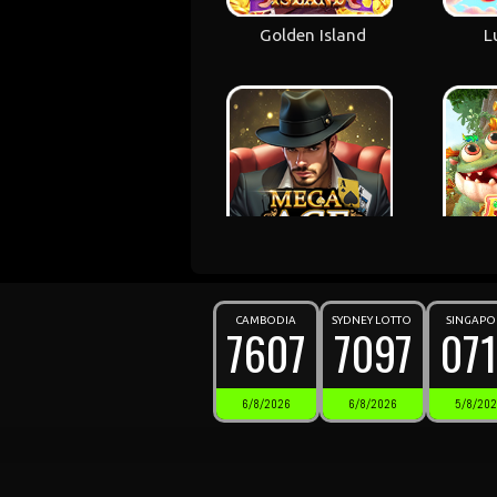
Golden Island
L
Mega Ace
P
CAMBODIA
SYDNEY LOTTO
SINGAP
7607
7097
07
6/8/2026
6/8/2026
5/8/20