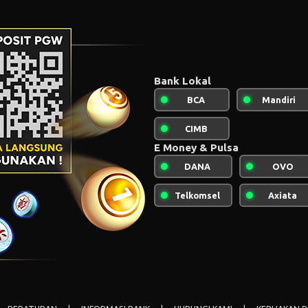
Bank Lokal
BCA
Mandiri
CIMB
 of Gold Miner
G Kong
Master of Gol
E Money & Pulsa
2
DANA
OVO
Telkomsel
Axiata
ypto Verse
Thriller Town
DJ Seal