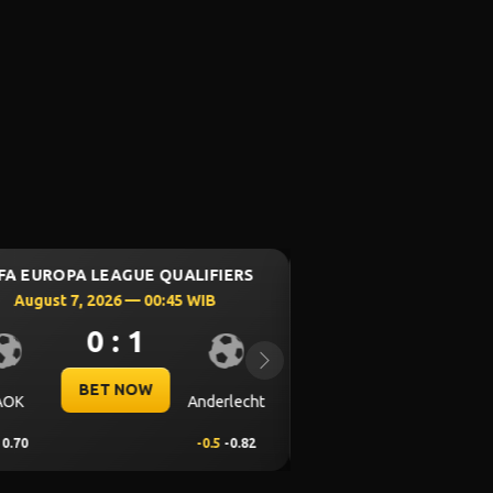
ypt
Give Me Fire
urns
Golden Rhino
FA EUROPA LEAGUE QUALIFIERS
August 7, 2026 — 00:00 WIB
0 : 0
Next
BET NOW
oln Red
Omonia
s (n)
Nicosia
25
-0.92
0.25
0.80
rses
God of Fortune