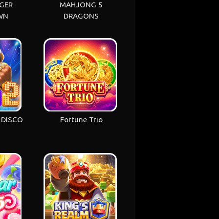
GER
MAHJONG 5
WN
DRAGONS
DISCO
Fortune Trio