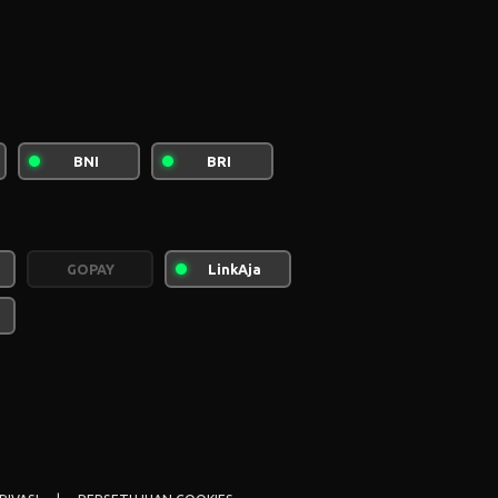
BNI
BRI
d Miner
Golden Legend
GOPAY
LinkAja
Kung Fu Leopard