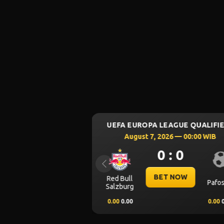
Throne of Poseidon
Batt
Gems Miner
Op
UEFA EUROPA LEAGUE QUALIFI
August 7, 2026 — 00:00 WIB
0 : 0
Previous
BET NOW
FC Hradec
Besi
Kralove
0.00
-0.42
0.00
Fiery Boxing
Su