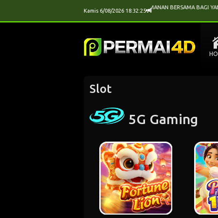
DEMI KENYAMANAN BERSAMA BAGI YANG TERK
Kamis 6/08/2026 18:32:26
HO
Slot
5G Gaming