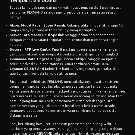
Tempat Main Utama
Supaya kamu gak ragu dan makin yakin buat join, ini dia 5 poin krusial
yang bikin
PERMAI4D
selalu ramai diserbu para pemain setia setiap
harinya:
Akses Modal Receh Super Ramah:
Cukup sisihkan modal 5k hingga 10k
tanpa adanya potongan tersembunyi yang merugikan.
Server Toto Macau Edisi Spesial:
Menggunakan server tercepat
dengan variasi pasaran terupdate dan kemudahan memantau angka
keluaran.
Bocoran RTP Live Cantik Tiap Hari:
Sajian persentase kemenangan
yang jujur, akurat, dan di-update berkala biar gak gampang rungkad.
Keamanan Data Tingkat Tinggi:
Sistem enkripsi canggih menjamin
seluruh privasi akun dan transaksi kamu tersimpan aman 100%.
Layanan CS 24/7 Anti Lelet:
Tim bantuan yang ramah, gak kaku, dan
siap tuntasin kendala kamu detik itu juga.
Bicara soal kredibilitas,
PERMAI4D
membuktikannya lewat ekosistem
permainan yang sangat fair play tanpa ada campur tangan bot nakal.
Pengalaman dari para pencari jackpot yang rutin cairin kemenangan jadi
bukti nyata kalau sistem di sini beneran dirancang seimbang. Mau kamu
pemula yang baru mau belajar memahami ritme tebak angka, atau
pemain veteran yang udah paham betul seluk-beluk mesin arcade,
semuanya dapat porsi kemenangan yang seimbang tanpa ada sistem
diskriminasi server.
Jadi, ketimbang kamu terus-terusan penasaran dan buang waktu di
platform yang perputarannya kurang jelas, mending langsung arahkan
incaran kamu ke
PERMAI4D
sekarang juga. Nikmati keseruan deretan