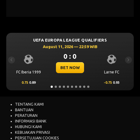
AGUE QUALIFIERS
UEFA CHAMPIONS LEAGU
26 — 22:59 WIB
August 11, 2026 — 2
: 0
0 : 0
Previous
Next
 NOW
BET NOW
Larne FC
Bodo Glimt
-0.75
0.93
0.75
0.77
TENTANG KAMI
BANTUAN
PERATURAN
INFORMASI BANK
HUBUNGI KAMI
KEBIJAKAN PRIVASI
PERSETUJUAN COOKIES