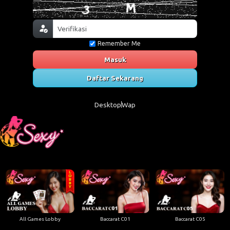
Remember Me
Masuk
Daftar Sekarang
Desktop
Wap
All Games Lobby
Baccarat C01
Baccarat C05