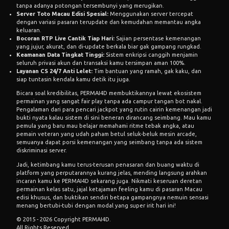
tanpa adanya potongan tersembunyi yang merugikan.
Server Toto Macau Edisi Spesial:
Menggunakan server tercepat
dengan variasi pasaran terupdate dan kemudahan memantau angka
keluaran.
Bocoran RTP Live Cantik Tiap Hari:
Sajian persentase kemenangan
yang jujur, akurat, dan di-update berkala biar gak gampang rungkad.
Keamanan Data Tingkat Tinggi:
Sistem enkripsi canggih menjamin
seluruh privasi akun dan transaksi kamu tersimpan aman 100%.
Layanan CS 24/7 Anti Lelet:
Tim bantuan yang ramah, gak kaku, dan
siap tuntasin kendala kamu detik itu juga.
Bicara soal kredibilitas,
PERMAI4D
membuktikannya lewat ekosistem
permainan yang sangat fair play tanpa ada campur tangan bot nakal.
Pengalaman dari para pencari jackpot yang rutin cairin kemenangan jadi
bukti nyata kalau sistem di sini beneran dirancang seimbang. Mau kamu
pemula yang baru mau belajar memahami ritme tebak angka, atau
pemain veteran yang udah paham betul seluk-beluk mesin arcade,
semuanya dapat porsi kemenangan yang seimbang tanpa ada sistem
diskriminasi server.
Jadi, ketimbang kamu terus-terusan penasaran dan buang waktu di
platform yang perputarannya kurang jelas, mending langsung arahkan
incaran kamu ke
PERMAI4D
sekarang juga. Nikmati keseruan deretan
permainan kelas satu, jajal ketajaman feeling kamu di pasaran Macau
edisi khusus, dan buktikan sendiri betapa gampangnya nemuin sensasi
menang bertubi-tubi dengan modal yang super irit hari ini!
© 2015 - 2026 Copyright PERMAI4D.
All Rights Reserved.