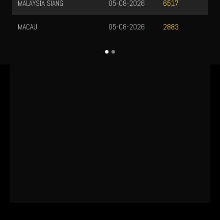
MALAYSIA SIANG
05-08-2026
6517
MACAU
05-08-2026
2883