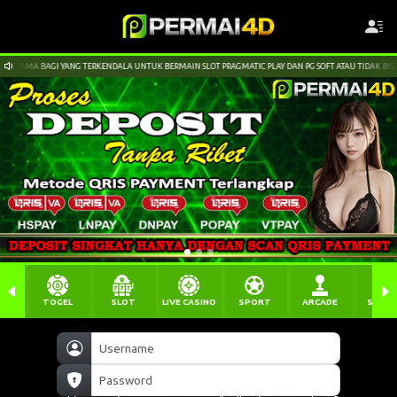
MA BAGI YANG TERKENDALA UNTUK BERMAIN SLOT PRAGMATIC PLAY DAN PG SOFT ATAU TIDAK BISA 
TOGEL
SLOT
LIVE CASINO
SPORT
ARCADE
SABU