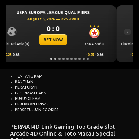
UEFA EUROPA LEAGUE QUALIFIERS
August 7, 2026 — 00:00 WIB
0 : 0
Previous
Next
BET NOW
Lincoln Red Imps (n)
Omonia Nicosia
-0.75
-0.86
0.75
0.68
TENTANG KAMI
BANTUAN
PERATURAN
INFORMASI BANK
HUBUNGI KAMI
KEBIJAKAN PRIVASI
PERSETUJUAN COOKIES
PERMAI4D Link Gaming Top Grade Slot
Arcade 4D Online & Toto Macau Special