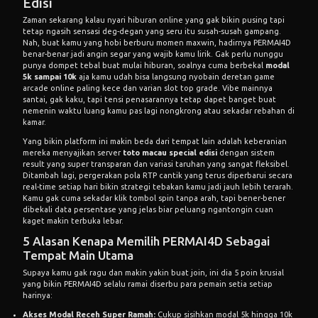
Edisi
Zaman sekarang kalau nyari hiburan online yang gak bikin pusing tapi
tetap ngasih sensasi deg-degan yang seru itu susah-susah gampang.
Nah, buat kamu yang hobi berburu momen maxwin, hadirnya
PERMAI4D
benar-benar jadi angin segar yang wajib kamu lirik. Gak perlu nunggu
punya dompet tebal buat mulai hiburan, soalnya cuma berbekal
modal
5k sampai 10k
aja kamu udah bisa langsung nyobain deretan game
arcade online paling kece dan varian slot top grade. Vibe mainnya
santai, gak kaku, tapi tensi penasarannya tetap dapet banget buat
nemenin waktu luang kamu pas lagi nongkrong atau sekadar rebahan di
kamar.
Yang bikin platform ini makin beda dari tempat lain adalah keberanian
mereka menyajikan server
toto macau special edisi
dengan sistem
result yang super transparan dan variasi taruhan yang sangat fleksibel.
Ditambah lagi, pergerakan pola RTP cantik yang terus diperbarui secara
real-time setiap hari bikin strategi tebakan kamu jadi jauh lebih terarah.
Kamu gak cuma sekadar klik tombol spin tanpa arah, tapi bener-bener
dibekali data persentase yang jelas biar peluang ngantongin cuan
kaget makin terbuka lebar.
5 Alasan Kenapa Memilih PERMAI4D Sebagai
Tempat Main Utama
Supaya kamu gak ragu dan makin yakin buat join, ini dia 5 poin krusial
yang bikin
PERMAI4D
selalu ramai diserbu para pemain setia setiap
harinya:
Akses Modal Receh Super Ramah:
Cukup sisihkan modal 5k hingga 10k