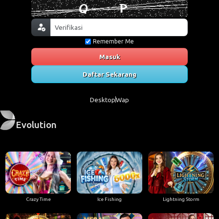
Remember Me
Masuk
Daftar Sekarang
Desktop
Wap
Evolution
Crazy Time
Ice Fishing
Lightning Storm