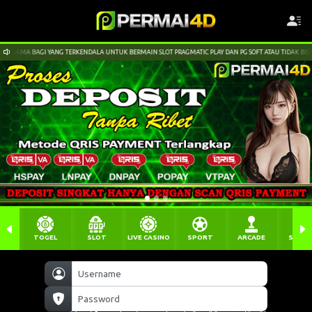
A BAGI YANG TERKENDALA UNTUK BERMAIN SLOT PRAGMATIC PLAY DAN PG SOFT ATAU TIDAK BISA M
TOGEL
SLOT
LIVE CASINO
SPORT
ARCADE
SABU