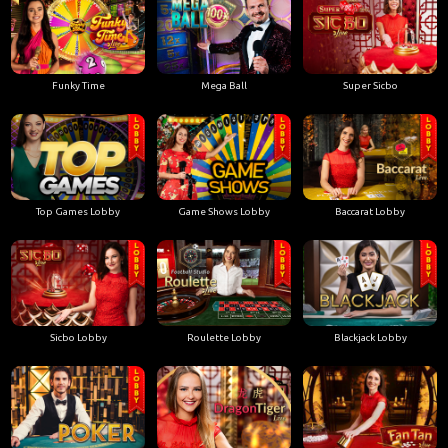
Funky Time
Mega Ball
Super Sicbo
Top Games Lobby
Game Shows Lobby
Baccarat Lobby
Sicbo Lobby
Roulette Lobby
Blackjack Lobby