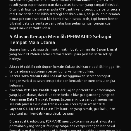
result yang super transparan dan variasi taruhan yang sangat fleksibel.
Ditambah lagi, pergerakan pola RTP cantik yang terus diperbarui secara
real-time setiap hari bikin strategi tebakan kamu jadi jauh lebih terarah.
Kamu gak cuma sekadar klik tombol spin tanpa arah, tapi bener-bener
dibekali data persentase yang jelas biar peluang ngantongin cuan
kaget makin terbuka lebar.
5 Alasan Kenapa Memilih PERMAI4D Sebagai
Tempat Main Utama
Supaya kamu gak ragu dan makin yakin buat join, ini dia 5 poin krusial
yang bikin
PERMAI4D
selalu ramai diserbu para pemain setia setiap
harinya:
Akses Modal Receh Super Ramah:
Cukup sisihkan modal 5k hingga 10k
tanpa adanya potongan tersembunyi yang merugikan.
Server Toto Macau Edisi Spesial:
Menggunakan server tercepat
dengan variasi pasaran terupdate dan kemudahan memantau angka
keluaran.
Bocoran RTP Live Cantik Tiap Hari:
Sajian persentase kemenangan
yang jujur, akurat, dan di-update berkala biar gak gampang rungkad.
Keamanan Data Tingkat Tinggi:
Sistem enkripsi canggih menjamin
seluruh privasi akun dan transaksi kamu tersimpan aman 100%.
Layanan CS 24/7 Anti Lelet:
Tim bantuan yang ramah, gak kaku, dan
siap tuntasin kendala kamu detik itu juga.
Bicara soal kredibilitas,
PERMAI4D
membuktikannya lewat ekosistem
permainan yang sangat fair play tanpa ada campur tangan bot nakal.
Pengalaman dari para pencari jackpot yang rutin cairin kemenangan jadi