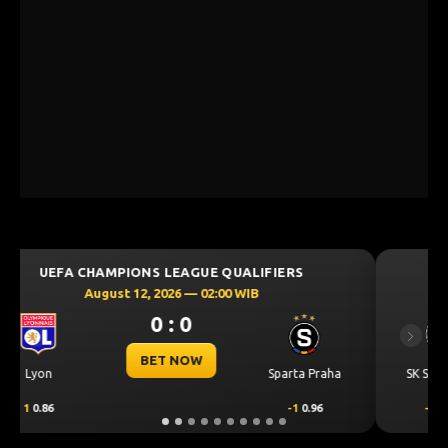
UEFA CHAMPIONS LEAGUE QUALIFIERS
August 12, 2026 — 01:30 WIB
0 : 0
Previous
Next
BET NOW
SK Sturm Graz
Fenerbahce
-0.5
0.95
0.5
0.87