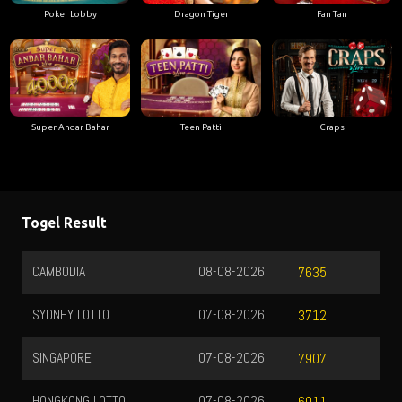
Poker Lobby
Dragon Tiger
Fan Tan
Super Andar Bahar
Teen Patti
Craps
Togel Result
CAMBODIA
08-08-2026
QAT
7635
SYDNEY LOTTO
07-08-2026
TOT
3712
SINGAPORE
07-08-2026
HK 
7907
HONGKONG LOTTO
07-08-2026
MAL
6011