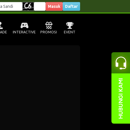
SA MENGAKSES GAME KAMI SARANKAN UNTUK MENGGUNAKAN VPN YA BOSKU TERIMAK
Masuk
Daftar
ADE
INTERACTIVE
PROMOSI
EVENT