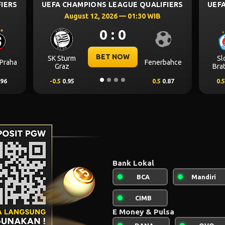
UEFA CHAMPIONS LEAGUE QUALIFIERS
E-FOOTBAL
August 11, 2026 — 22:59 WIB
August 
0 : 0
BET NOW
Union Saint-
Bodo Glimt
Gilloise
e-France
0.75
0.82
-0.75
1.00
0.00
0.73
Bank Lokal
BCA
Mandiri
CIMB
E Money & Pulsa