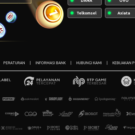
DANA
OVO
Telkomsel
Axiata
PERATURAN
|
INFORMASI BANK
|
HUBUNGI KAMI
|
KEBIJAKAN P