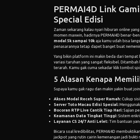
PERMAI4D Link Gamin
Special Edisi
Zaman sekarang kalau nyari hiburan online yang
momen maxwin, hadirnya
PERMAI4D
benar-bena
modal 5k sampai 10k
aja kamu udah bisa langs
penasarannya tetap dapet banget buat nemenin
Yang bikin platform ini makin beda dari tempat
variasi taruhan yang sangat fleksibel. Ditambah 
terarah. Kamu gak cuma sekadar klik tombol spin
5 Alasan Kenapa Memil
Supaya kamu gak ragu dan makin yakin buat join, 
Akses Modal Receh Super Ramah:
Cukup sis
Server Toto Macau Edisi Spesial:
Menggunaka
Bocoran RTP Live Cantik Tiap Hari:
Sajian pe
Keamanan Data Tingkat Tinggi:
Sistem enkri
Layanan CS 24/7 Anti Lelet:
Tim bantuan yang 
Bicara soal kredibilitas,
PERMAI4D
membuktikann