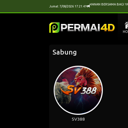
DEMI KENYAMANAN BERSAMA BAGI YANG T
Jumat 7/08/2026 17:21:42
HO
Sabung
SV388