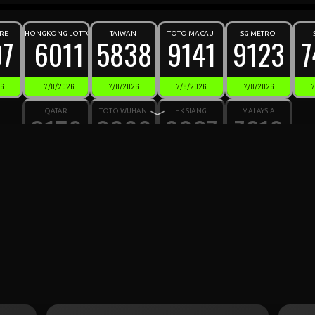
ORE
HONGKONG LOTTO
TAIWAN
TOTO MACAU
SG METRO
07
6011
5838
9141
9123
7
26
7/8/2026
7/8/2026
7/8/2026
7/8/2026
7
QATAR
TOTO WUHAN
HK SIANG
MALAYSIA
3158
6989
8867
7218
7/8/2026
8/8/2026
7/8/2026
7/8/2026