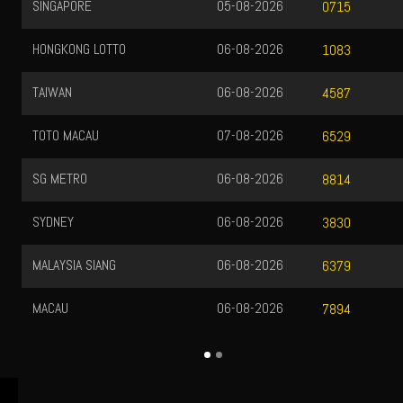
SINGAPORE
05-08-2026
0715
HONGKONG LOTTO
06-08-2026
1083
TAIWAN
06-08-2026
4587
TOTO MACAU
07-08-2026
6529
SG METRO
06-08-2026
8814
SYDNEY
06-08-2026
3830
MALAYSIA SIANG
06-08-2026
6379
MACAU
06-08-2026
7894