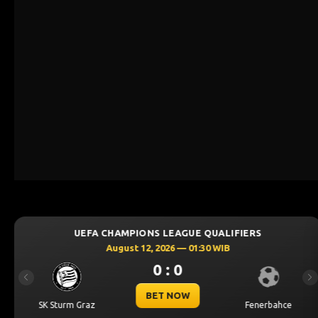
S LEAGUE QUALIFIERS
UEFA CHAMPIONS 
 2026 — 01:30 WIB
August 12, 2
0 : 0
0
Previous
Ne
ET NOW
BE
Fenerbahce
Lyon