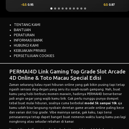
0.5
0.87
1
0.86
TENTANG KAMI
BANTUAN
PERATURAN
INFORMASI BANK
HUBUNGI KAMI
KEBIJAKAN PRIVASI
PERSETUJUAN COOKIES
PERMAI4D Link Gaming Top Grade Slot Arcade
4D Online & Toto Macau Special Edisi
Zaman sekarang kalau nyari hiburan online yang gak bikin pusing tapi tetap
ngasih sensasi deg-degan yang seru itu susah-susah gampang. Nah, buat
kamu yang hobi berburu momen maxwin, hadirnya
PERMAI4D
benar-benar
jadi angin segar yang wajib kamu lirik. Gak perlu nunggu punya dompet
tebal buat mulai hiburan, soalnya cuma berbekal
modal 5k sampai 10k
aja
kamu udah bisa langsung nyobain deretan game arcade online paling kece
dan varian slot top grade. Vibe mainnya santai, gak kaku, tapi tensi
penasarannya tetap dapet banget buat nemenin waktu luang kamu pas lagi
nongkrong atau sekadar rebahan di kamar.