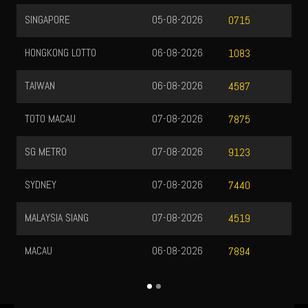
SINGAPORE
05-08-2026
HK 
0715
HONGKONG LOTTO
06-08-2026
MAL
1083
TAIWAN
06-08-2026
4587
TOTO MACAU
07-08-2026
7875
SG METRO
07-08-2026
9123
SYDNEY
07-08-2026
7440
MALAYSIA SIANG
07-08-2026
4519
MACAU
06-08-2026
7894