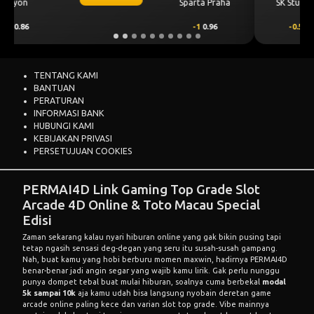
SK Sturm Graz
Fenerbahce
-0.5
0.95
0.5
0.87
TENTANG KAMI
BANTUAN
PERATURAN
INFORMASI BANK
HUBUNGI KAMI
KEBIJAKAN PRIVASI
PERSETUJUAN COOKIES
PERMAI4D Link Gaming Top Grade Slot
Arcade 4D Online & Toto Macau Special
Edisi
Zaman sekarang kalau nyari hiburan online yang gak bikin pusing tapi
tetap ngasih sensasi deg-degan yang seru itu susah-susah gampang.
Nah, buat kamu yang hobi berburu momen maxwin, hadirnya
PERMAI4D
benar-benar jadi angin segar yang wajib kamu lirik. Gak perlu nunggu
punya dompet tebal buat mulai hiburan, soalnya cuma berbekal
modal
5k sampai 10k
aja kamu udah bisa langsung nyobain deretan game
arcade online paling kece dan varian slot top grade. Vibe mainnya