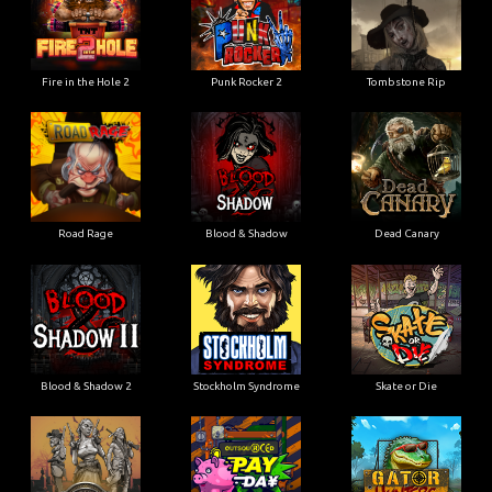
Fire in the Hole 2
Punk Rocker 2
Tombstone Rip
Road Rage
Blood & Shadow
Dead Canary
Blood & Shadow 2
Stockholm Syndrome
Skate or Die