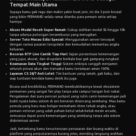
Tempat Main Utama
Supaya kamu gak ragu dan makin yakin buat join, ini dia 5 poin krusial
yang bikin
PERMAI4D
selalu ramai diserbu para pemain setia setiap
harinya:
Akses Modal Receh Super Ramah:
Cukup sisihkan modal 5k hingga 10k
tanpa adanya potongan tersembunyi yang merugikan.
Server Toto Macau Edisi Spesial:
Menggunakan server tercepat
dengan variasi pasaran terupdate dan kemudahan memantau angka
keluaran.
Bocoran RTP Live Cantik Tiap Hari:
Sajian persentase kemenangan
yang jujur, akurat, dan di-update berkala biar gak gampang rungkad.
Keamanan Data Tingkat Tinggi:
Sistem enkripsi canggih menjamin
seluruh privasi akun dan transaksi kamu tersimpan aman 100%.
Layanan CS 24/7 Anti Lelet:
Tim bantuan yang ramah, gak kaku, dan
siap tuntasin kendala kamu detik itu juga.
Bicara soal kredibilitas,
PERMAI4D
membuktikannya lewat ekosistem
permainan yang sangat fair play tanpa ada campur tangan bot nakal.
Pengalaman dari para pencari jackpot yang rutin cairin kemenangan jadi
bukti nyata kalau sistem di sini beneran dirancang seimbang. Mau kamu
pemula yang baru mau belajar memahami ritme tebak angka, atau
pemain veteran yang udah paham betul seluk-beluk mesin arcade,
semuanya dapat porsi kemenangan yang seimbang tanpa ada sistem
diskriminasi server.
Jadi, ketimbang kamu terus-terusan penasaran dan buang waktu di
platform yang perputarannya kurang jelas, mending langsung arahkan