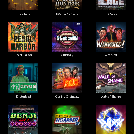
True Kult
Bounty Hunters
The Cage
Pearl Harbor
Gluttony
Whacked
Disturbed
Kiss My Chainsaw
Walk of Shame