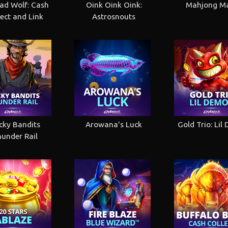
ad Wolf: Cash
Oink Oink Oink:
Mahjong M
lect and Link
Astrosnouts
icky Bandits
Arowana's Luck
Gold Trio: Lil
under Rail