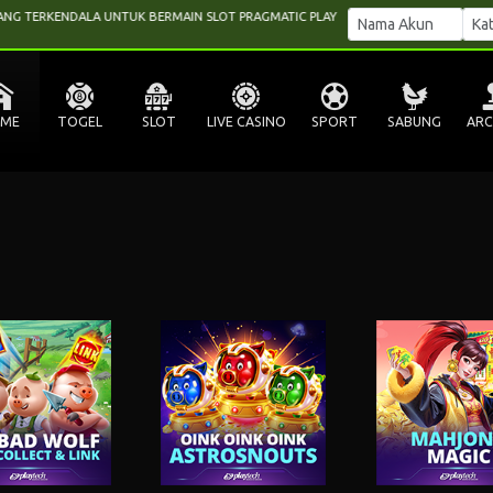
KENDALA UNTUK BERMAIN SLOT PRAGMATIC PLAY DAN PG SOFT ATAU TIDAK BISA 
ME
TOGEL
SLOT
LIVE CASINO
SPORT
SABUNG
ARC