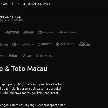
RIVASI
|
PERSETUJUAN COOKIES
 Cash
Ocean Frenzy
ink
e & Toto Macau
usah gampang. Nah, buat kamu yang hobi berburu
l buat mulai hiburan, soalnya cuma berbekal
ouble
Leprechaun's Luck:
 Vibe mainnya santai, gak kaku, tapi tensi
Cash Collect:
Megaways
engan sistem result yang super transparan dan
hari bikin strategi tebakan kamu jadi jauh lebih