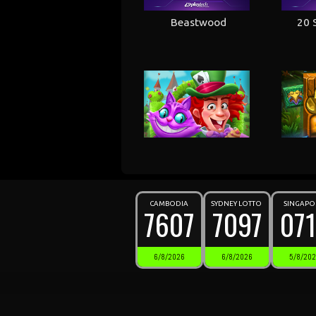
Beastwood
20 
Adventures Beyond
Azt
Wonderland Magical
CAMBODIA
SYDNEY LOTTO
SINGAP
7607
7097
07
Maze
6/8/2026
6/8/2026
5/8/20