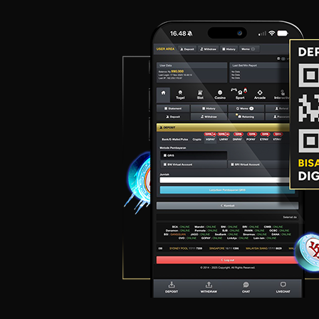
Leprechaun's Luck:
Rich
Cash Collect
Lucky Bass: Mega
Epic 
Cash Collect