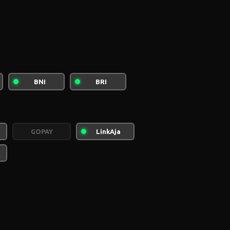
Heist
Goood Heavens
BNI
BRI
GOPAY
LinkAja
ambda
Temple of Paw