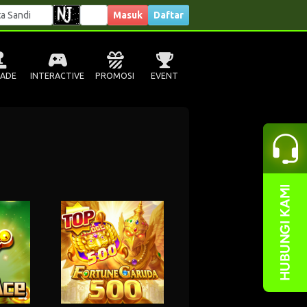
MENGAKSES GAME KAMI SARANKAN UNTUK MENGGUNAKAN VPN YA BOSKU TERIMAKASI
Masuk
Daftar
ADE
INTERACTIVE
PROMOSI
EVENT