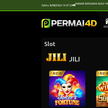
DEMI KENYAMANAN BERSAMA BAGI YANG TERK
Sabtu 8/08/2026 14:47:21
HO
Slot
JILI