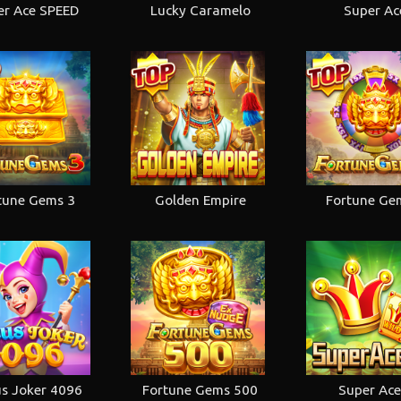
er Ace SPEED
Lucky Caramelo
Super Ac
tune Gems 3
Golden Empire
Fortune Ge
us Joker 4096
Fortune Gems 500
Super Ace 