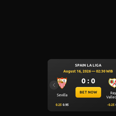
Lucky Jaguar 500
3 Li
UEFA CHAMPIONS LEAGUE QUALIF
August 12, 2026 — 01:30 WIB
0 : 0
Previous
BET NOW
SK Sturm
Fener
Graz
-0.5
0.95
0.5
0
3 Coin Wild Tiger
Jackp