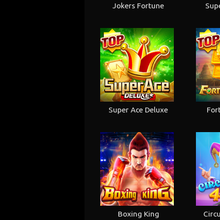
Jokers Fortune
Sup
Super Ace Deluxe
For
Boxing King
Circ