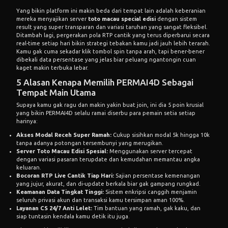
Yang bikin platform ini makin beda dari tempat lain adalah keberanian
mereka menyajikan server
toto macau special edisi
dengan sistem
result yang super transparan dan variasi taruhan yang sangat fleksibel.
Ditambah lagi, pergerakan pola RTP cantik yang terus diperbarui secara
real-time setiap hari bikin strategi tebakan kamu jadi jauh lebih terarah.
Kamu gak cuma sekadar klik tombol spin tanpa arah, tapi bener-bener
dibekali data persentase yang jelas biar peluang ngantongin cuan
kaget makin terbuka lebar.
5 Alasan Kenapa Memilih PERMAI4D Sebagai
Tempat Main Utama
Supaya kamu gak ragu dan makin yakin buat join, ini dia 5 poin krusial
yang bikin
PERMAI4D
selalu ramai diserbu para pemain setia setiap
harinya:
Akses Modal Receh Super Ramah:
Cukup sisihkan modal 5k hingga 10k
tanpa adanya potongan tersembunyi yang merugikan.
Server Toto Macau Edisi Spesial:
Menggunakan server tercepat
dengan variasi pasaran terupdate dan kemudahan memantau angka
keluaran.
Bocoran RTP Live Cantik Tiap Hari:
Sajian persentase kemenangan
yang jujur, akurat, dan di-update berkala biar gak gampang rungkad.
Keamanan Data Tingkat Tinggi:
Sistem enkripsi canggih menjamin
seluruh privasi akun dan transaksi kamu tersimpan aman 100%.
Layanan CS 24/7 Anti Lelet:
Tim bantuan yang ramah, gak kaku, dan
siap tuntasin kendala kamu detik itu juga.