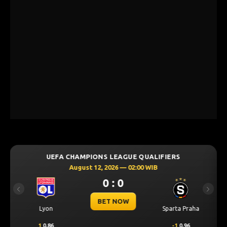
E QUALIFIERS
UEFA CHAMPIONS LEAGUE QUA
2:00 WIB
August 12, 2026 — 01:30 W
0 : 0
Previous
Next
BET NOW
Sparta Praha
SK Sturm Graz
-1
0.96
-0.5
0.95