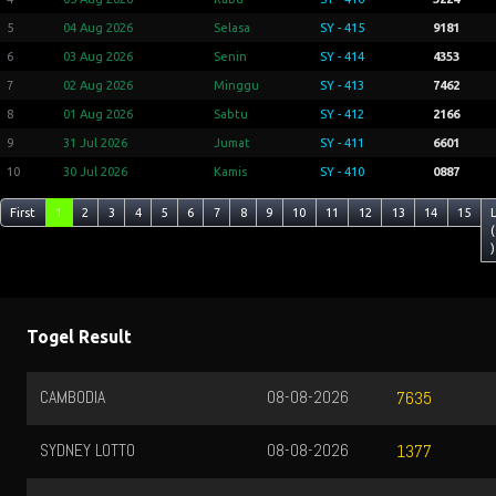
5
04 Aug 2026
Selasa
SY - 415
9181
6
03 Aug 2026
Senin
SY - 414
4353
7
02 Aug 2026
Minggu
SY - 413
7462
8
01 Aug 2026
Sabtu
SY - 412
2166
9
31 Jul 2026
Jumat
SY - 411
6601
10
30 Jul 2026
Kamis
SY - 410
0887
First
1
2
3
4
5
6
7
8
9
10
11
12
13
14
15
(
)
Togel Result
CAMBODIA
08-08-2026
7635
SYDNEY LOTTO
08-08-2026
1377