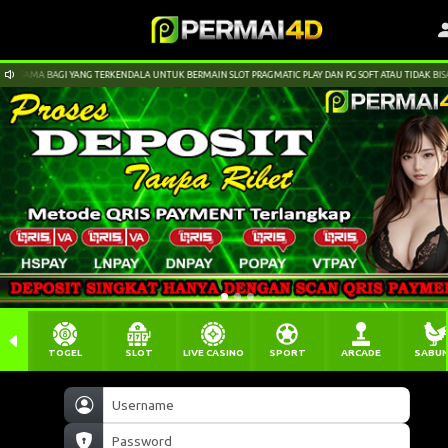
AMA BAGI YANG TERKENDALA UNTUK BERMAIN SLOT PRAGMATIC PLAY DAN PG SOFT ATAU TIDAK BISA
TOGEL
SLOT
LIVE CASINO
SPORT
ARCADE
SABU