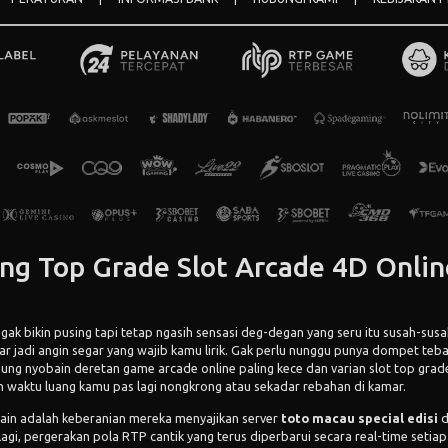
PERATURAN
|
INFORMASI BANK
|
HUBUNGI KAMI
|
KEBIJAKAN P
Drop - Plinko
Crazy Pusher
Crazy Hunt
Empire
g Top Grade Slot Arcade 4D Onlin
 gak bikin pusing tapi tetap ngasih sensasi deg-degan yang seru itu susah-s
r jadi angin segar yang wajib kamu lirik. Gak perlu nunggu punya dompet teba
ung nyobain deretan game arcade online paling kece dan varian slot top grade.
mey West M
Crazy Hunter
Secret Trea
 waktu luang kamu pas lagi nongkrong atau sekadar rebahan di kamar.
 lain adalah keberanian mereka menyajikan server
toto macau special edisi
d