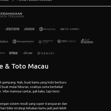
RIVASI
|
PERSETUJUAN COOKIES
er 2
Jogo do Bicho
e & Toto Macau
usah gampang. Nah, buat kamu yang hobi berburu
l buat mulai hiburan, soalnya cuma berbekal
 Vibe mainnya santai, gak kaku, tapi tensi
sure
Dragon Treasure
engan sistem result yang super transparan dan