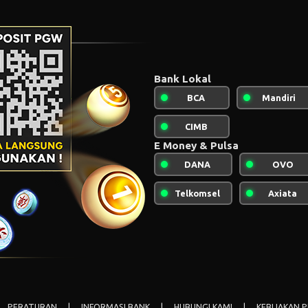
Bank Lokal
BCA
Mandiri
Keno
Wheel
Limbo
CIMB
E Money & Pulsa
DANA
OVO
Telkomsel
Axiata
Mines
Go Rush
Color Predic