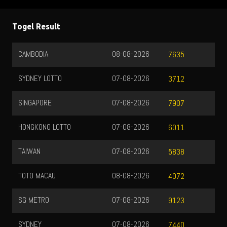
Togel Result
CAMBODIA
08-08-2026
7635
SYDNEY LOTTO
07-08-2026
3712
SINGAPORE
07-08-2026
7907
HONGKONG LOTTO
07-08-2026
6011
TAIWAN
07-08-2026
5838
TOTO MACAU
08-08-2026
4072
SG METRO
07-08-2026
9123
SYDNEY
07-08-2026
7440