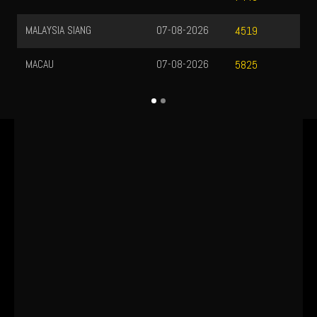
MALAYSIA SIANG
07-08-2026
4519
MACAU
07-08-2026
5825