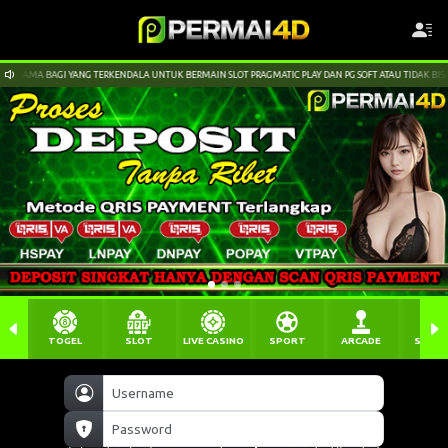
AMA BAGI YANG TERKENDALA UNTUK BERMAIN SLOT PRAGMATIC PLAY DAN PG SOFT ATAU TIDAK BISA
TOGEL
SLOT
LIVE CASINO
SPORT
ARCADE
SABU