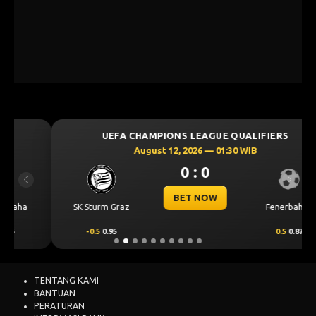
UEFA CHAMPIONS LEAGUE QUALIFIERS
August 12, 2026 — 01:30 WIB
0 : 0
Previous
Next
BET NOW
SK Sturm Graz
Fenerbahce
-0.5
0.95
0.5
0.87
TENTANG KAMI
BANTUAN
PERATURAN