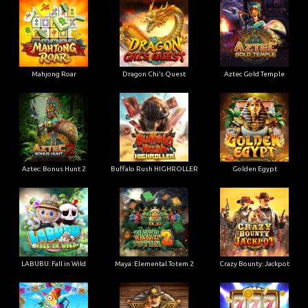
Mahjong Roar
Dragon Chi’s Quest
Aztec Gold Temple
Aztec: Bonus Hunt 2
Buffalo Rush HIGHROLLER
Golden Egypt
LABUBU: Fall in Wild
Maya: Elemental Totem 2
Crazy Bounty: Jackpot