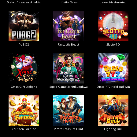
Scale of Heaven: Anubis
Infinity Ocean
Jewel Mastermind
PUBG2
Fantastic Beast
Slotto 4D
Xmas Gift Delight
Squid Game 2: Mukunghwa
Disco 777 Hold and Win
Cai Shen Fortune
Pirate Treasure Hunt
Fighting Bull