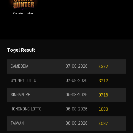
Cookie Hunter
Togel Result
QATAR
06-08-2026
6642
TOTO WUHAN
07-08-2026
7006
HK SIANG
07-08-2026
8867
MALAYSIA
06-08-2026
4549