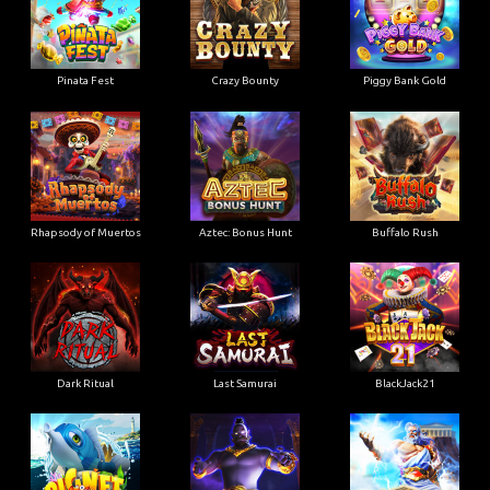
Pinata Fest
Crazy Bounty
Piggy Bank Gold
Rhapsody of Muertos
Aztec: Bonus Hunt
Buffalo Rush
Dark Ritual
Last Samurai
BlackJack21