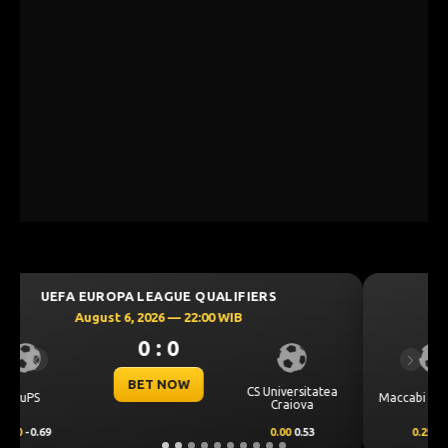
UEFA EUROPA LEAGUE QUALIFIERS
August 6, 2026 — 22:59 WIB
0 : 0
Previous
Next
BET NOW
Maccabi Tel Aviv (n)
CSKA Sofia
0.25
0.72
-0.25
-0.88