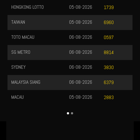
HONGKONG LOTTO
05-08-2026
MALA
1739
TAIWAN
05-08-2026
6960
TOTO MACAU
06-08-2026
0597
SG METRO
06-08-2026
8814
SYDNEY
06-08-2026
3830
MALAYSIA SIANG
06-08-2026
6379
MACAU
05-08-2026
2883