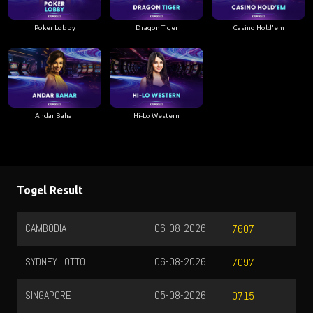
Poker Lobby
Dragon Tiger
Casino Hold'em
Andar Bahar
Hi-Lo Western
Togel Result
CAMBODIA
06-08-2026
QATA
7607
SYDNEY LOTTO
06-08-2026
TOTO
7097
SINGAPORE
05-08-2026
HK S
0715