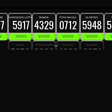
ORE
HONGKONG LOTTO
TAIWAN
TOTO MACAU
SG METRO
37
5917
4329
0712
5948
5
26
8/8/2026
8/8/2026
9/8/2026
9/8/2026
9
QATAR
TOTO WUHAN
HK SIANG
MALAYSIA
5256
8360
4008
6851
8/8/2026
9/8/2026
9/8/2026
8/8/2026