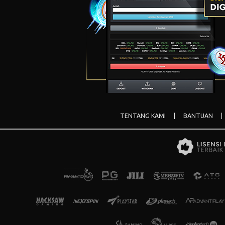
TENTANG KAMI
|
BANTUAN
|