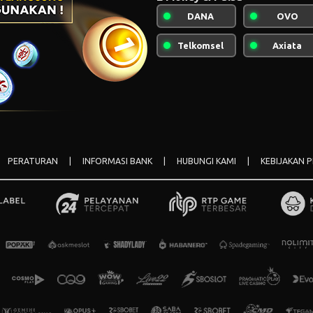
DANA
OVO
Telkomsel
Axiata
PERATURAN
|
INFORMASI BANK
|
HUBUNGI KAMI
|
KEBIJAKAN P