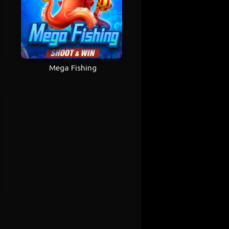
Mega Fishing