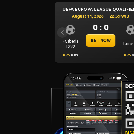
UEFA CHAMPIONS LEAGUE QUALIF
August 12, 2026 — 00:00 WIB
0 : 0
Previous
BET NOW
Kauno
Din
Zalgiris
Zag
-1.25
1.00
1.25