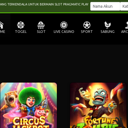
NDALA UNTUK BERMAIN SLOT PRAGMATIC PLAY DAN PG SOFT ATAU TIDAK BISA M
ME
TOGEL
SLOT
LIVE CASINO
SPORT
SABUNG
ARC