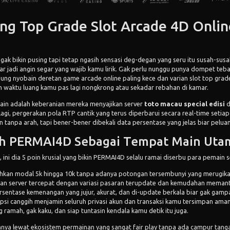
g Top Grade Slot Arcade 4D Onlin
 gak bikin pusing tapi tetap ngasih sensasi deg-degan yang seru itu susah-s
r jadi angin segar yang wajib kamu lirik. Gak perlu nunggu punya dompet teba
ung nyobain deretan game arcade online paling kece dan varian slot top grade.
 waktu luang kamu pas lagi nongkrong atau sekadar rebahan di kamar.
 lain adalah keberanian mereka menyajikan server
toto macau special edisi
d
lagi, pergerakan pola RTP cantik yang terus diperbarui secara real-time setiap 
 tanpa arah, tapi bener-bener dibekali data persentase yang jelas biar pelua
ih PERMAI4D Sebagai Tempat Main Uta
ini dia 5 poin krusial yang bikin
PERMAI4D
selalu ramai diserbu para pemain se
ihkan modal 5k hingga 10k tanpa adanya potongan tersembunyi yang merugika
n server tercepat dengan variasi pasaran terupdate dan kemudahan memant
rsentase kemenangan yang jujur, akurat, dan di-update berkala biar gak gamp
psi canggih menjamin seluruh privasi akun dan transaksi kamu tersimpan ama
ramah, gak kaku, dan siap tuntasin kendala kamu detik itu juga.
ya lewat ekosistem permainan yang sangat fair play tanpa ada campur tanga