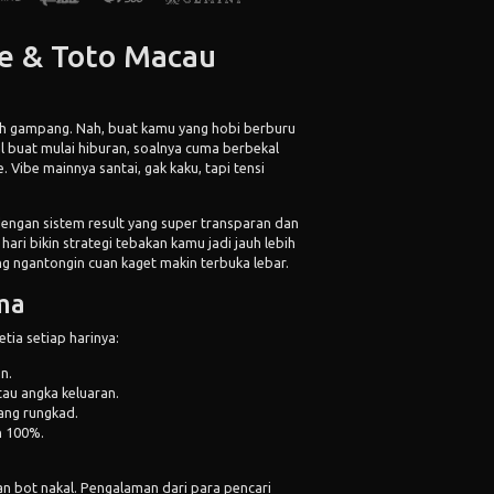
e & Toto Macau
usah gampang. Nah, buat kamu yang hobi berburu
l buat mulai hiburan, soalnya cuma berbekal
 Vibe mainnya santai, gak kaku, tapi tensi
engan sistem result yang super transparan dan
hari bikin strategi tebakan kamu jadi jauh lebih
ng ngantongin cuan kaget makin terbuka lebar.
ma
tia setiap harinya:
n.
au angka keluaran.
ang rungkad.
n 100%.
n bot nakal. Pengalaman dari para pencari